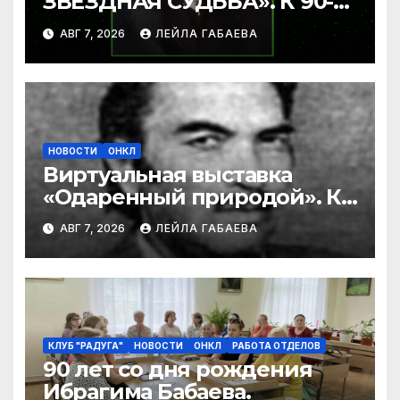
ЗВЕЗДНАЯ СУДЬБА». К 90-
летию Ибрагима Бабаева.
АВГ 7, 2026
ЛЕЙЛА ГАБАЕВА
НОВОСТИ
ОНКЛ
Виртуальная выставка
«Одаренный природой». К
90-летию со дня рождения
АВГ 7, 2026
ЛЕЙЛА ГАБАЕВА
Ибрагима Бабаева
КЛУБ "РАДУГА"
НОВОСТИ
ОНКЛ
РАБОТА ОТДЕЛОВ
90 лет со дня рождения
Ибрагима Бабаева.