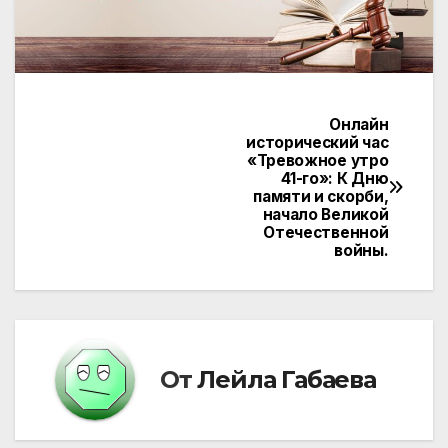
Онлайн
Навигация
исторический час
«Тревожное утро
по
41-го»: К Дню
памяти и скорби,
записям
начало Великой
Отечественной
войны.
От
Лейла Габаева