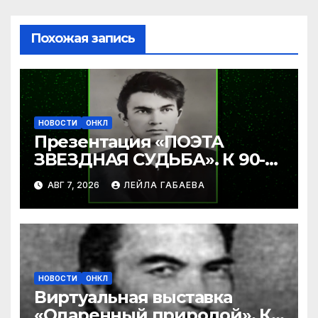
Похожая запись
НОВОСТИ
ОНКЛ
Презентация «ПОЭТА
ЗВЕЗДНАЯ СУДЬБА». К 90-
летию Ибрагима Бабаева.
АВГ 7, 2026
ЛЕЙЛА ГАБАЕВА
НОВОСТИ
ОНКЛ
Виртуальная выставка
«Одаренный природой». К