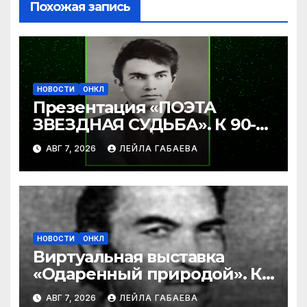
Похожая запись
НОВОСТИ
ОНКЛ
Презентация «ПОЭТА
ЗВЕЗДНАЯ СУДЬБА». К 90-
летию Ибрагима Бабаева.
АВГ 7, 2026
ЛЕЙЛА ГАБАЕВА
НОВОСТИ
ОНКЛ
Виртуальная выставка
«Одаренный природой». К
90-летию со дня рождения
АВГ 7, 2026
ЛЕЙЛА ГАБАЕВА