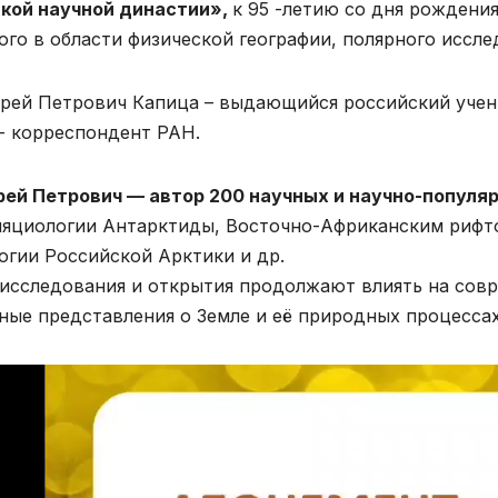
кой научной династии»,
к 95 -летию со дня рождени
ого в области физической географии, полярного исследо
рей Петрович Капица – выдающийся российский учены
- корреспондент РАН.
ей Петрович — автор 200 научных и научно-популя
ляциологии Антарктиды, Восточно-Африканским рифто
огии Российской Арктики и др.
 исследования и открытия продолжают влиять на сов
ные представления о Земле и её природных процессах
оплеер