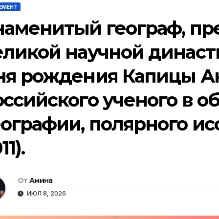
ЕМЕНТ
наменитый географ, пр
еликой научной династи
ня рождения Капицы Ан
оссийского ученого в о
еографии, полярного исс
11).
От
Амина
ИЮЛ 8, 2026