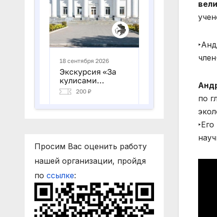
вели
учен
‣Анд
член
Андр
по г
экол
‣Его
науч
Просим Вас оценить работу
нашей организации, пройдя
Виде
по
ссылке
: