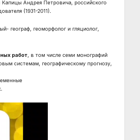
я Капицы Андрея Петровича, российского
вателя (1931-2011).
й- географ, геоморфолог и гляциолог,
рных работ
, в том числе семи монографий
вым системам, географическому прогнозу,
ременные
.