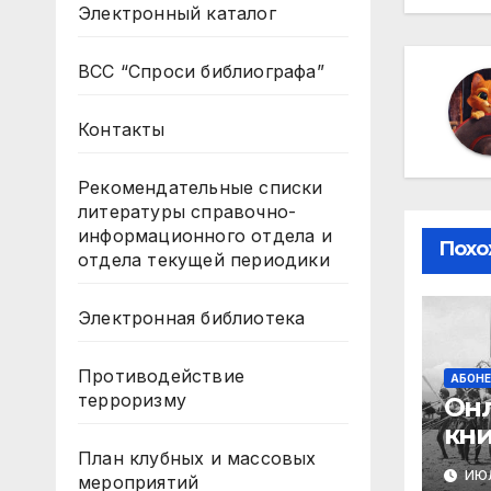
за
Электронный каталог
ВСС “Спроси библиографа”
Контакты
Рекомендательные списки
литературы справочно-
информационного отдела и
Похо
отдела текущей периодики
Электронная библиотека
Противодействие
АБОН
терроризму
Онл
кни
А.А
План клубных и массовых
ИЮЛ
мероприятий
«Че