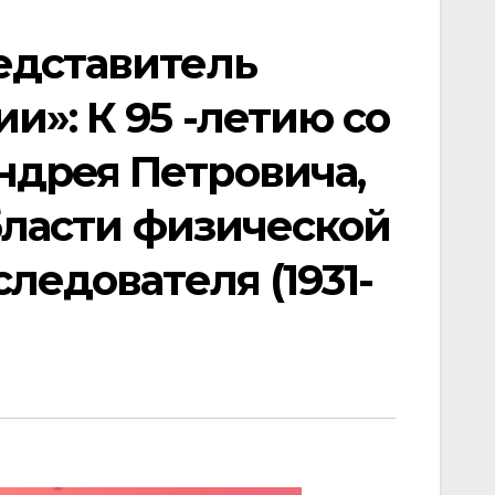
едставитель
и»: К 95 -летию со
дрея Петровича,
бласти физической
ледователя (1931-