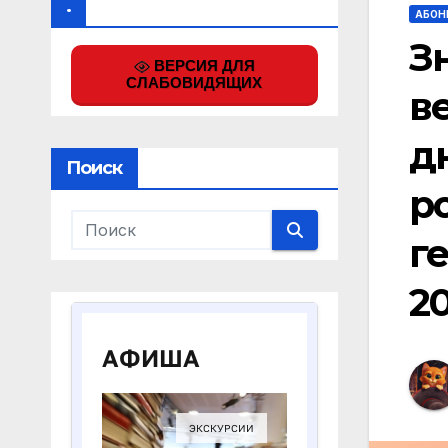
.
АБОН
З
ВЕРСИЯ ДЛЯ
СЛАБОВИДЯЩИХ
в
д
Поиск
р
г
20