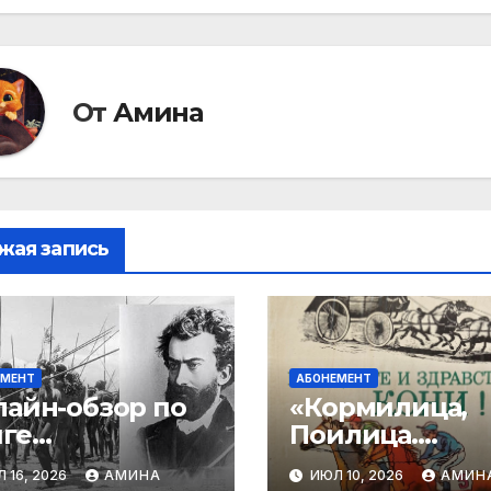
писям
От
Амина
жая запись
ЕМЕНТ
АБОНЕМЕНТ
айн-обзор по
«Кормилица,
ге
Поилица.
.Чумаченко
Спасительниц
 16, 2026
АМИНА
ИЮЛ 10, 2026
АМИН
ловек с Луны»