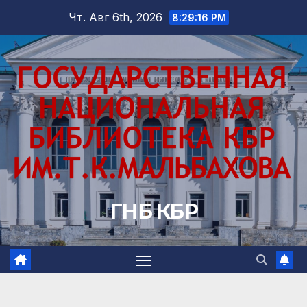
Перейти
Чт. Авг 6th, 2026
8:29:17 PM
к
содержимому
ГНБ КБР