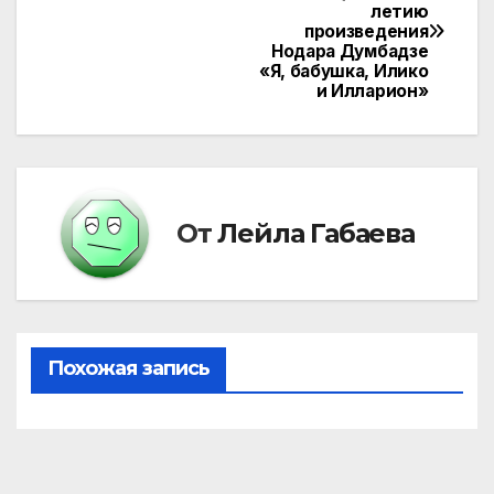
летию
по
произведения
Нодара Думбадзе
записям
«Я, бабушка, Илико
и Илларион»
От
Лейла Габаева
Похожая запись