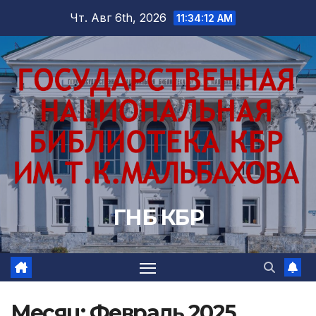
Перейти
Чт. Авг 6th, 2026
11:34:14 AM
к
содержимому
ГНБ КБР
Месяц:
Февраль 2025