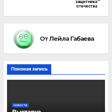
защитника
по
отечества
записям
От
Лейла Габаева
Похожая запись
НОВОСТИ
Выставка