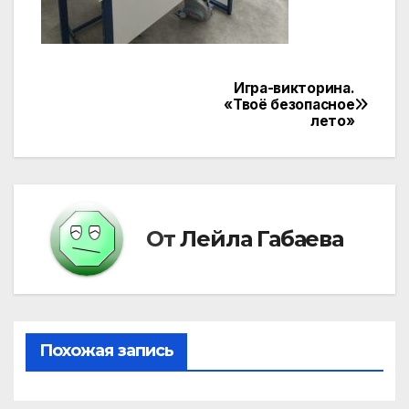
Игра-викторина.
Навигация
«Твоё безопасное
лето»
по
записям
От
Лейла Габаева
Похожая запись