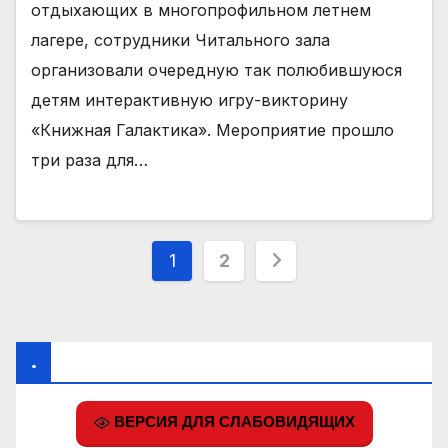
отдыхающих в многопрофильном летнем
лагере, сотрудники Читального зала
организовали очередную так полюбившуюся
детям интерактивную игру-викторину
«Книжная Галактика». Мероприятие прошло
три раза для…
Пагинация
1
2
записей
.
ВЕРСИЯ ДЛЯ СЛАБОВИДЯЩИХ