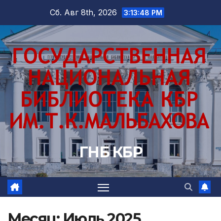
Перейти
Сб. Авг 8th, 2026
3:13:50 PM
к
содержимому
ГНБ КБР
Месяц:
Июль 2025