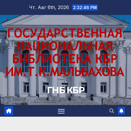
Перейти
Чт. Авг 6th, 2026
2:32:47 PM
к
содержимому
ГНБ КБР