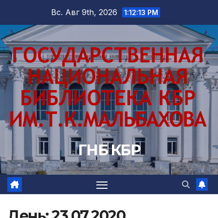
Перейти
Вс. Авг 9th, 2026
1:12:14 PM
к
содержимому
ГНБ КБР
День:
23.07.2020