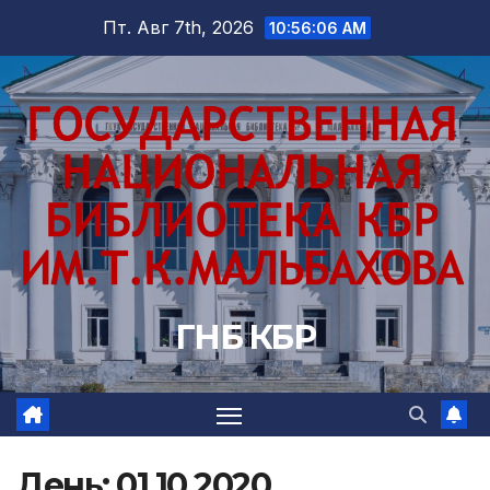
Перейти
Пт. Авг 7th, 2026
10:56:08 AM
к
содержимому
ГНБ КБР
День:
01.10.2020