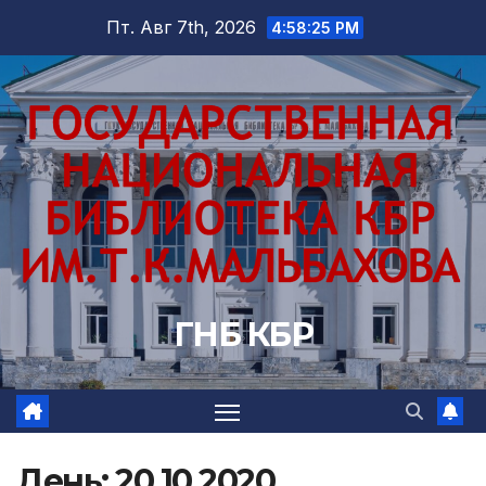
Перейти
Пт. Авг 7th, 2026
4:58:26 PM
к
содержимому
ГНБ КБР
День:
20.10.2020