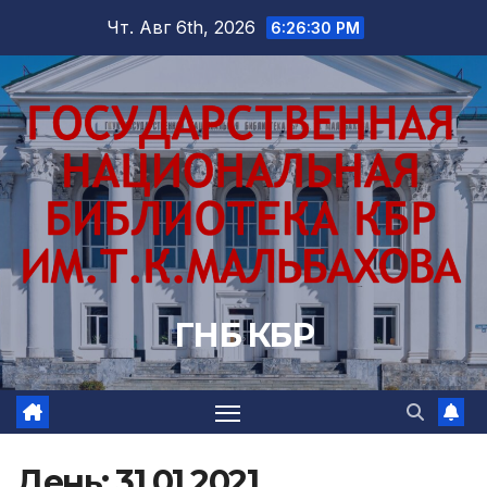
Перейти
Чт. Авг 6th, 2026
6:26:31 PM
к
содержимому
ГНБ КБР
День:
31.01.2021