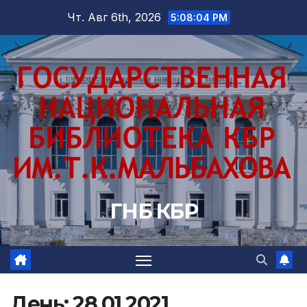
Перейти
Чт. Авг 6th, 2026
5:08:06 PM
к
содержимому
ГНБ КБР
День:
28.01.2021