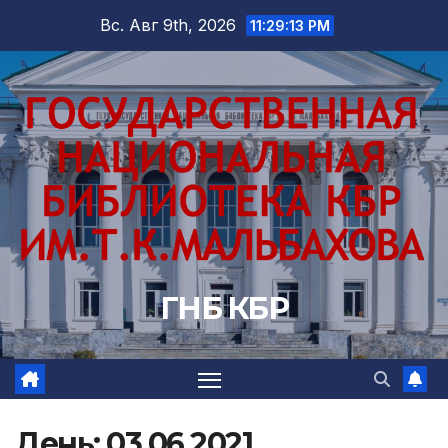
Перейти
Вс. Авг 9th, 2026
11:29:14 PM
к
содержимому
ГНБ КБР
День:
03.06.2021