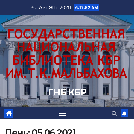
Перейти
Вс. Авг 9th, 2026
6:17:53 AM
к
содержимому
ГНБ КБР
День:
05.06.2021