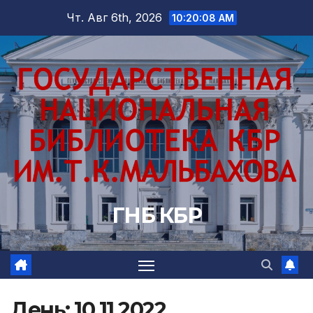
Перейти
Чт. Авг 6th, 2026
10:20:09 AM
к
содержимому
ГНБ КБР
День:
10.11.2022