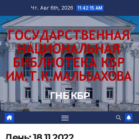
Перейти
Чт. Авг 6th, 2026
11:42:16 AM
к
содержимому
ГНБ КБР
День:
18.11.2022