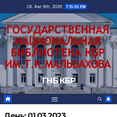
Перейти
Сб. Авг 8th, 2026
7:15:36 PM
к
содержимому
ГНБ КБР
День:
01.03.2023