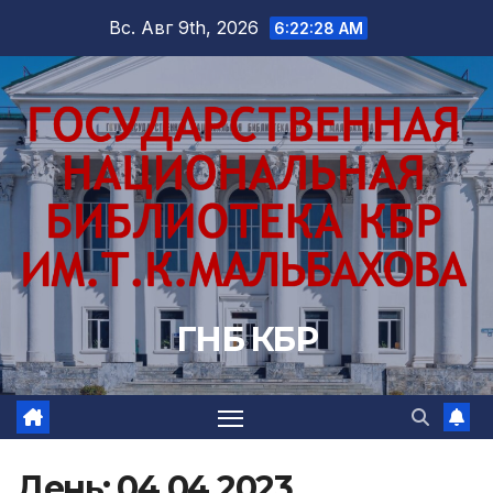
Перейти
Вс. Авг 9th, 2026
6:22:30 AM
к
содержимому
ГНБ КБР
День:
04.04.2023