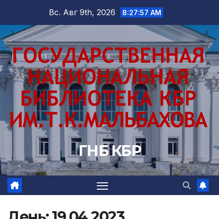
Перейти
Вс. Авг 9th, 2026
8:27:58 AM
к
содержимому
ГНБ КБР
День:
19.04.2023