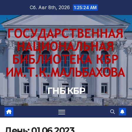
Перейти
Сб. Авг 8th, 2026
1:25:25 AM
к
содержимому
ГНБ КБР
День:
01.06.2023