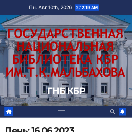
Перейти
Пн. Авг 10th, 2026
2:12:20 AM
к
содержимому
ГНБ КБР
День:
16.06.2023