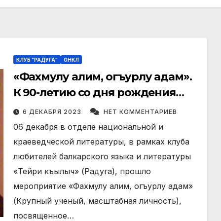
КЛУБ "РАДУГА"
ОНКЛ
«Фахмулу алим, огъурлу адам».
К 90-летию со дня рождения
Салиха Ибрагимовича
6 ДЕКАБРЯ 2023
НЕТ КОММЕНТАРИЕВ
Эфендиева
06 декабря в отделе национальной и
краеведческой литературы, в рамках клуба
любителей балкарского языка и литературы
«Тейри къылыч» (Радуга), прошло
мероприятие «Фахмулу алим, огъурлу адам»
(Крупный ученый, масштабная личность),
посвященное…