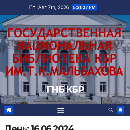
Перейти
Пт. Авг 7th, 2026
5:31:08 PM
к
содержимому
ГНБ КБР
День:
16.06.2024