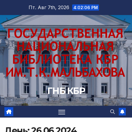
Перейти
Пт. Авг 7th, 2026
4:02:07 PM
к
содержимому
ГНБ КБР
День:
26.06.2024