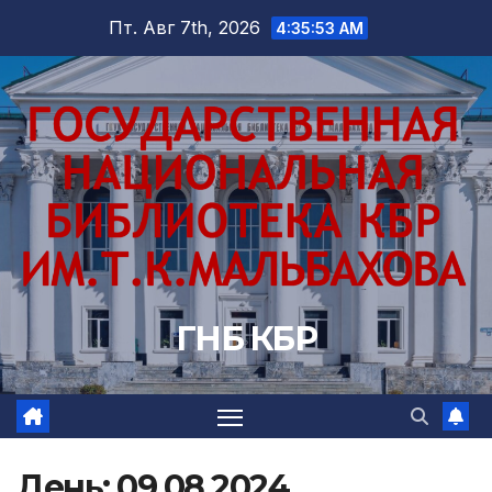
Перейти
Пт. Авг 7th, 2026
4:35:55 AM
к
содержимому
ГНБ КБР
День:
09.08.2024