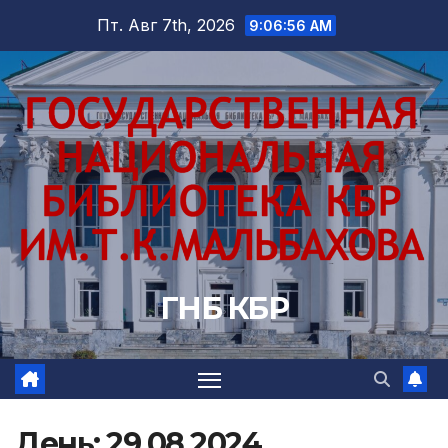
Перейти
Пт. Авг 7th, 2026
9:06:57 AM
к
содержимому
ГНБ КБР
День:
29.08.2024