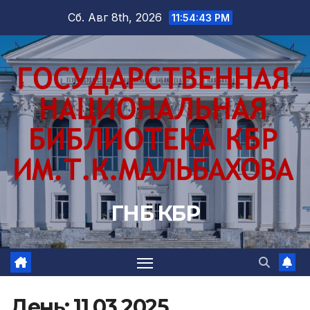
Перейти
Сб. Авг 8th, 2026
11:54:44 PM
к
содержимому
ГНБ КБР
День:
11.03.2025