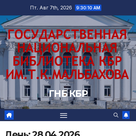
Перейти
Пт. Авг 7th, 2026
9:30:11 AM
к
содержимому
ГНБ КБР
День:
28.04.2026