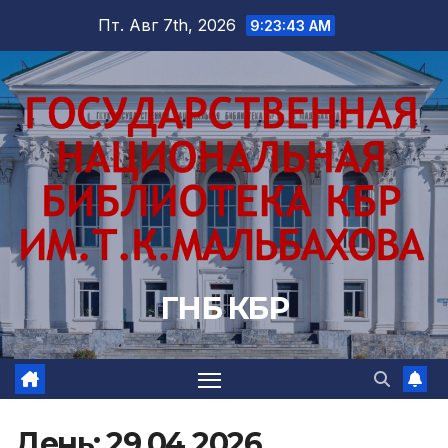
Перейти
Пт. Авг 7th, 2026
9:23:44 AM
к
содержимому
ГНБ КБР
День:
29.04.2026