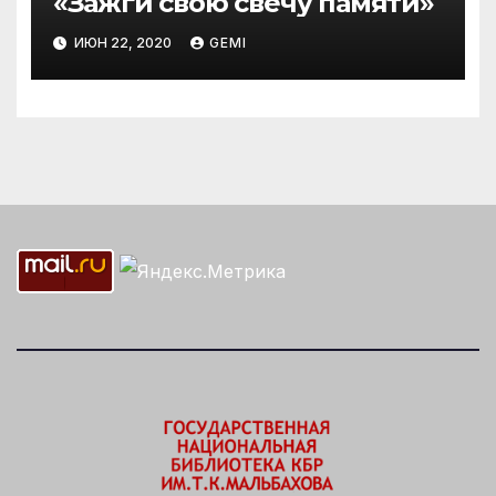
«Зажги свою свечу памяти»
ИЮН 22, 2020
GEMI