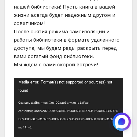
нашей библиотеки! Пусть книга в вашей
жизни всегда будет надежным другом и
советчиком!
После снятия режима самоизоляции и
работы библиотеки в формате удаленного
доступа, мы будем рады раскрыть перед
вами богатый фонд библиотеки.
Мы ждем с вами скорой встречи!
Видеоплеер
Media error: Format(s) not supported or source(s) not
found
Скачать файл: https://xn--90aae3anv.xn--p1ai/wp-
content/uploads/2020/05/%D0%91%D0%B8%D0%B1%D0%BB%D0%
B8%D0%BE%D1%82%D0%B5%D0%BA%D0%B0%D1%80%D1%8C.
mp4?_=1