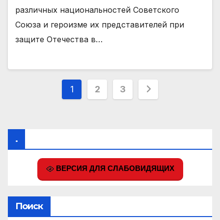
различных национальностей Советского
Союза и героизме их представителей при
защите Отечества в…
Пагинация
1
2
3
записей
.
ВЕРСИЯ ДЛЯ СЛАБОВИДЯЩИХ
Поиск