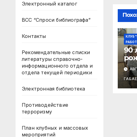
Электронный каталог
Похо
ВСС “Спроси библиографа”
Контакты
КЛУБ 
РАБОТ
90 
Рекомендательные списки
ро
литературы справочно-
Ибр
информационного отдела и
АВГ
отдела текущей периодики
ГАБА
Электронная библиотека
Противодействие
терроризму
План клубных и массовых
мероприятий