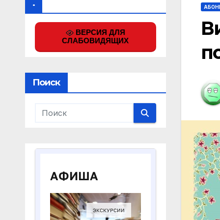
.
АБОН
В
ВЕРСИЯ ДЛЯ
СЛАБОВИДЯЩИХ
п
Поиск