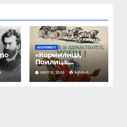
АБОНЕМЕНТ
 по
«Кормилица,
Поилица.
Спасительница»
А
ИЮЛ 10, 2026
АМИНА
ны»