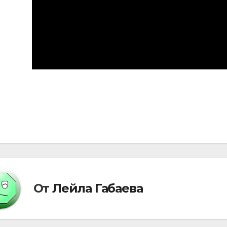
вигация
писям
От
Лейла Габаева