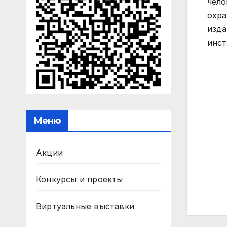
чело
охра
изда
инст
Меню
Акции
На
Конкурсы и проекты
по
Виртуальные выставки
за