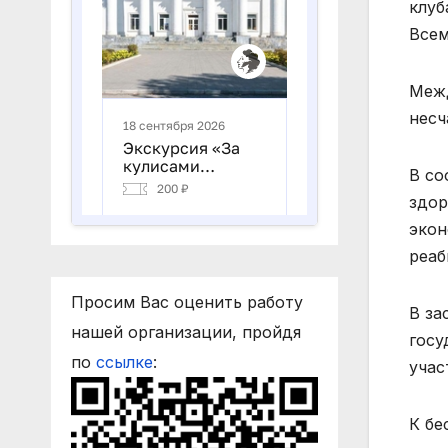
клуб
Всем
Межд
несч
В со
здор
экон
реаб
Просим Вас оценить работу
В за
нашей организации, пройдя
госу
по
ссылке
:
учас
К бе