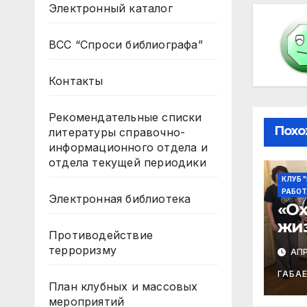
Электронный каталог
ВСС “Спроси библиографа”
Контакты
Рекомендательные списки
Похо
литературы справочно-
информационного отдела и
отдела текущей периодики
КЛУБ 
РАБОТ
Электронная библиотека
«Ох
жиз
Противодействие
Зас
терроризму
АПР
«П
ГАБА
План клубных и массовых
мероприятий