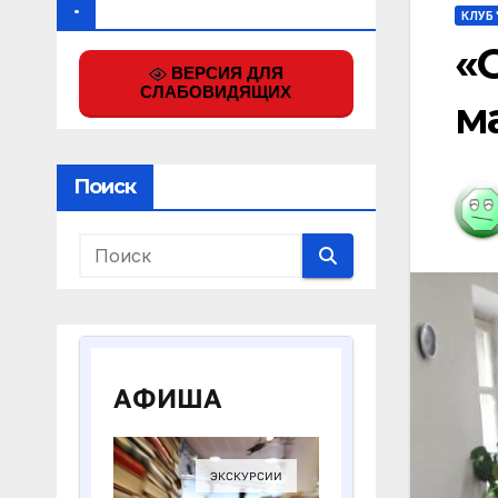
.
КЛУБ 
«
ВЕРСИЯ ДЛЯ
СЛАБОВИДЯЩИХ
м
Поиск