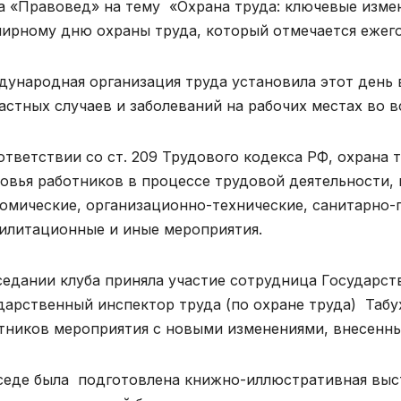
а «Правовед» на тему «Охрана труда: ключевые измене
ирному дню охраны труда, который отмечается ежего
ународная организация труда установила этот день
астных случаев и заболеваний на рабочих местах во в
ответствии со ст. 209 Трудового кодекса РФ, охрана 
овья работников в процессе трудовой деятельности,
омические, организационно-технические, санитарно-г
илитационные и иные мероприятия.
седании клуба приняла участие сотрудница Государс
дарственный инспектор труда (по охране труда) Таб
тников мероприятия с новыми изменениями, внесенны
седе была подготовлена книжно-иллюстративная выст