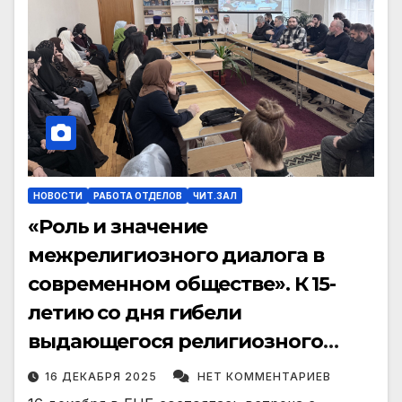
НОВОСТИ
РАБОТА ОТДЕЛОВ
ЧИТ.ЗАЛ
«Роль и значение
межрелигиозного диалога в
современном обществе». К 15-
летию со дня гибели
выдающегося религиозного
деятеля Пшихачева Анаса
16 ДЕКАБРЯ 2025
НЕТ КОММЕНТАРИЕВ
Мусаевича.