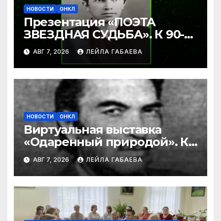
НОВОСТИ
ОНКЛ
Презентация «ПОЭТА
ЗВЕЗДНАЯ СУДЬБА». К 90-
летию Ибрагима Бабаева.
АВГ 7, 2026
ЛЕЙЛА ГАБАЕВА
НОВОСТИ
ОНКЛ
Виртуальная выставка
«Одаренный природой». К
90-летию со дня рождения
АВГ 7, 2026
ЛЕЙЛА ГАБАЕВА
Ибрагима Бабаева