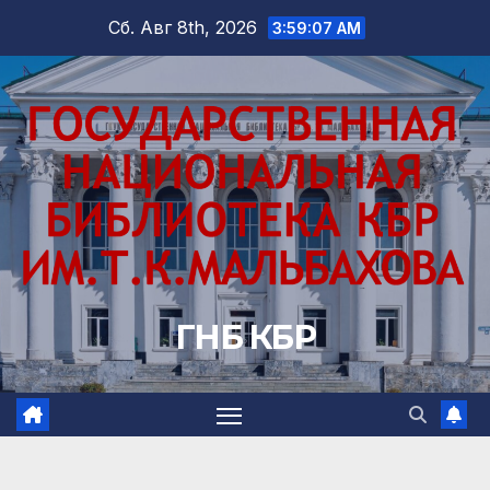
Перейти
Сб. Авг 8th, 2026
3:59:08 AM
к
содержимому
ГНБ КБР