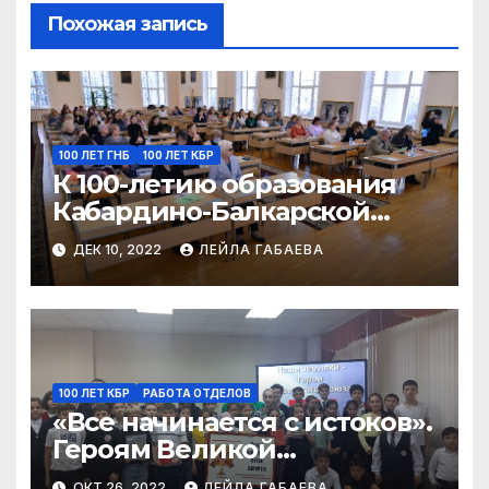
Похожая запись
100 ЛЕТ ГНБ
100 ЛЕТ КБР
К 100-летию образования
Кабардино-Балкарской
Республики
ДЕК 10, 2022
ЛЕЙЛА ГАБАЕВА
100 ЛЕТ КБР
РАБОТА ОТДЕЛОВ
«Все начинается с истоков».
Героям Великой
Отечественной войны и
ОКТ 26, 2022
ЛЕЙЛА ГАБАЕВА