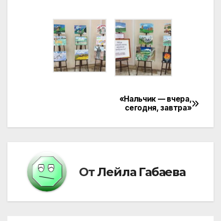
«Нальчик — вчера,
Навигация
сегодня, завтра»
по
записям
От
Лейла Габаева