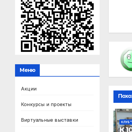
На
по
за
Меню
Акции
Похо
Конкурсы и проекты
Виртуальные выставки
КЛУБ 
К 1