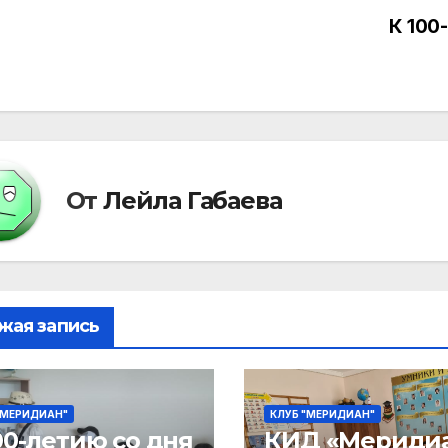
К 100
вигация
писям
От
Лейла Габаева
жая запись
"МЕРИДИАН"
КЛУБ "МЕРИДИАН"
00-летию со дня
КИД «Меридиа