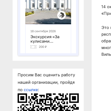
14 о
«При
Это 
респ
обра
мног
Виль
Просим Вас оценить работу
нашей организации, пройдя
по
ссылке
: