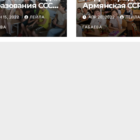
азования СССР
Армянская СС
цикла «Мир,
 15, 2022
ЛЕЙЛА
АПР 20, 2022
ЛЕЙЛ
крытый для
х»
ЕВА
ГАБАЕВА