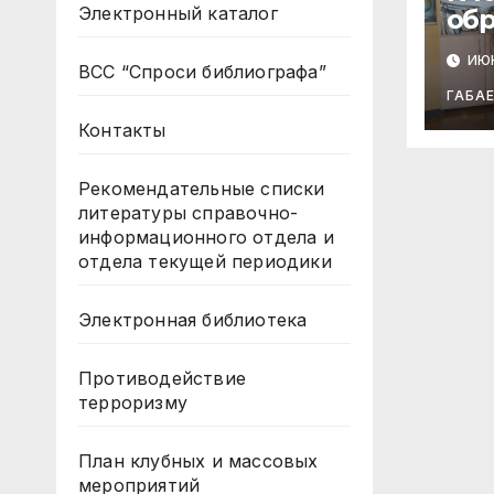
Электронный каталог
обр
из 
ИЮН
от
ВСС “Спроси библиографа”
все
ГАБА
Контакты
Рекомендательные списки
литературы справочно-
информационного отдела и
отдела текущей периодики
Электронная библиотека
Противодействие
терроризму
План клубных и массовых
мероприятий