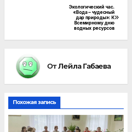
Экологический час.
Навигация
«Вода – чудесный
дар природы»: К
по
Всемирному дню
водных ресурсов
записям
От
Лейла Габаева
Похожая запись