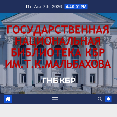
Перейти
Пт. Авг 7th, 2026
4:49:03 PM
к
содержимому
ГНБ КБР