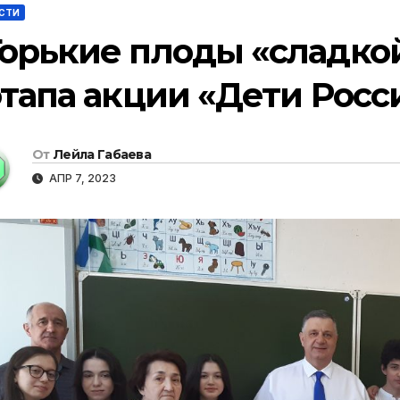
СТИ
Горькие плоды «сладкой
 этапа акции «Дети Росс
От
Лейла Габаева
АПР 7, 2023