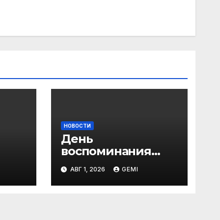
НОВОСТИ
День
воспоминания
любимых книг
АВГ 1, 2026
GEMI