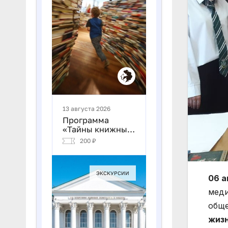
06 а
меди
обще
жиз