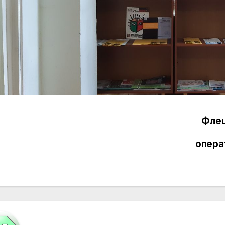
Флеш
вигация
опера
писям