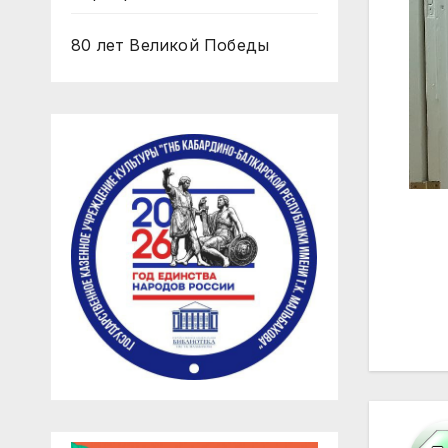
80 лет Великой Победы
На
по
за