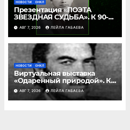
НОВОСТИ
ОНКЛ
Презентация «ПОЭТА
ЗВЕЗДНАЯ СУДЬБА». К 90-
летию Ибрагима Бабаева.
АВГ 7, 2026
ЛЕЙЛА ГАБАЕВА
НОВОСТИ
ОНКЛ
Виртуальная выставка
«Одаренный природой». К
90-летию со дня рождения
АВГ 7, 2026
ЛЕЙЛА ГАБАЕВА
Ибрагима Бабаева