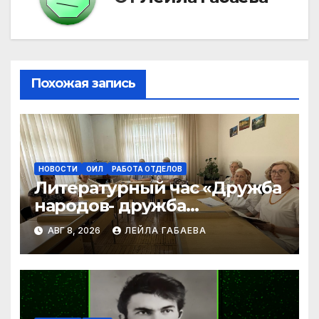
Похожая запись
НОВОСТИ
ОИЛ
РАБОТА ОТДЕЛОВ
Литературный час «Дружба
народов- дружба
литератур»
АВГ 8, 2026
ЛЕЙЛА ГАБАЕВА