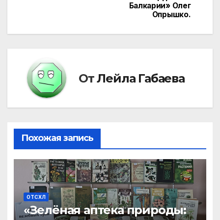
Балкарии» Олег
записям
Опрышко.
От
Лейла Габаева
Похожая запись
ОТСХЛ
«Зелёная аптека природы: