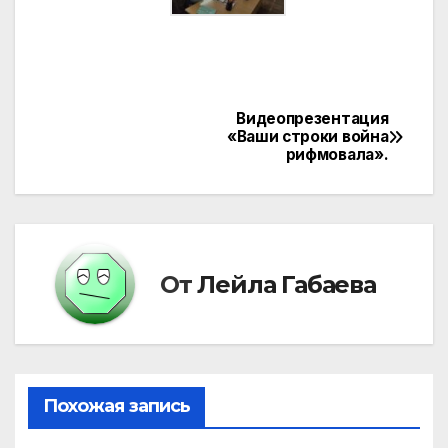
Видеопрезентация
Навигация
«Ваши строки война
рифмовала».
по
записям
От
Лейла Габаева
Похожая запись