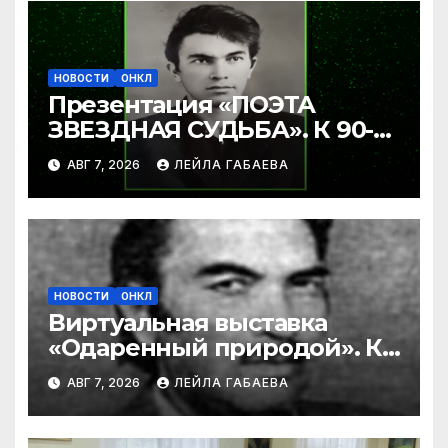
НОВОСТИ
ОНКЛ
Презентация «ПОЭТА
ЗВЕЗДНАЯ СУДЬБА». К 90-
летию Ибрагима Бабаева.
АВГ 7, 2026
ЛЕЙЛА ГАБАЕВА
НОВОСТИ
ОНКЛ
Виртуальная выставка
«Одаренный природой». К
90-летию со дня рождения
АВГ 7, 2026
ЛЕЙЛА ГАБАЕВА
Ибрагима Бабаева