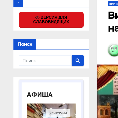
.
ВИРТ
В
ВЕРСИЯ ДЛЯ
СЛАБОВИДЯЩИХ
н
Поиск