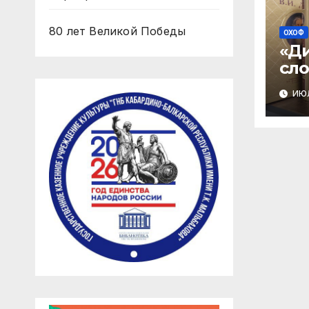
80 лет Великой Победы
ОХОФ
«Д
сло
стр
ИЮЛ
„То
сло
вел
язы