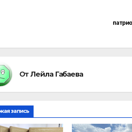
вигация
патрио
писям
От
Лейла Габаева
жая запись