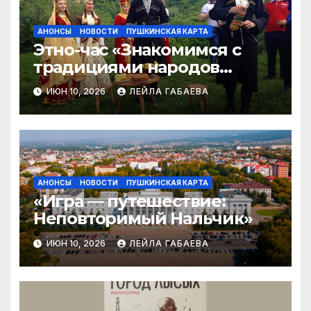
АНОНСЫ
НОВОСТИ
ПУШКИНСКАЯ КАРТА
Этно-час «Знакомимся с
традициями народов
Кабардино-Балкарии»
ИЮН 10, 2026
ЛЕЙЛА ГАБАЕВА
АНОНСЫ
НОВОСТИ
ПУШКИНСКАЯ КАРТА
«Игра — путешествие:
Неповторимый Нальчик»
ИЮН 10, 2026
ЛЕЙЛА ГАБАЕВА