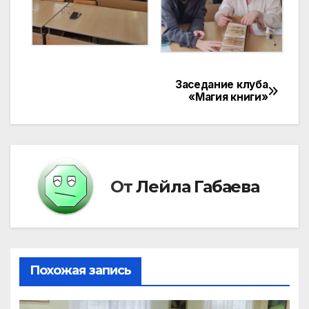
Заседание клуба
Навигация
«Магия книги»
по
записям
От
Лейла Габаева
Похожая запись